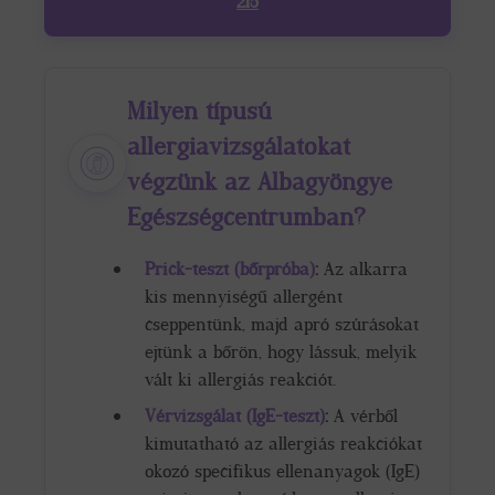
215
Milyen típusú
allergiavizsgálatokat
végzünk az Albagyöngye
Egészségcentrumban?
Prick-teszt (bőrpróba)
:
Az alkarra
kis mennyiségű allergént
cseppentünk, majd apró szúrásokat
ejtünk a bőrön, hogy lássuk, melyik
vált ki allergiás reakciót.
Vérvizsgálat (IgE-teszt)
:
A vérből
kimutatható az allergiás reakciókat
okozó specifikus ellenanyagok (IgE)