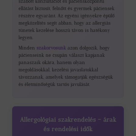
szabott konzultációt és páciensközpontú
ellátást biztosít, felnőtt és gyermek páciensek
részére egyaránt. Az egyéni igényekre épülő
megközelítés segít abban, hogy az allergiás
tünetek kezelése hosszú távon is hatékony
legyen.
Minden
szakorvosunk
azon dolgozik, hogy
pácienseink ne csupán választ kapjanak
panaszaik okára, hanem olyan
megoldásokkal, kezelési javaslatokkal
távozzanak, amelyek támogatják egészségük
és életminőségük tartós javulását.
Allergológiai szakrendelés – árak
és rendelési idők