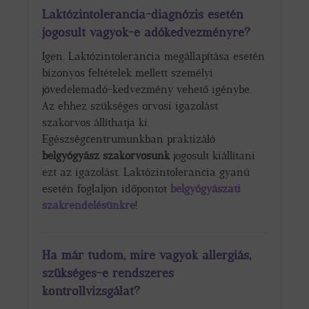
Laktózintolerancia-diagnózis esetén
jogosult vagyok-e adókedvezményre?
Igen. Laktózintolerancia megállapítása esetén
bizonyos feltételek mellett személyi
jövedelemadó-kedvezmény vehető igénybe.
Az ehhez szükséges orvosi igazolást
szakorvos állíthatja ki.
Egészségcentrumunkban praktizáló
belgyógyász szakorvosunk
jogosult kiállítani
ezt az igazolást. Laktózintolerancia gyanú
esetén foglaljon időpontot
belgyógyászati
szakrendelésünkre
!
Ha már tudom, mire vagyok allergiás,
szükséges-e rendszeres
kontrollvizsgálat?