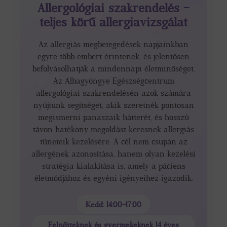
Allergológiai szakrendelés –
teljes körű allergiavizsgálat
Az allergiás megbetegedések napjainkban
egyre több embert érintenek, és jelentősen
befolyásolhatják a mindennapi életminőséget.
Az Albagyöngye Egészségcentrum
allergológiai szakrendelésén azok számára
nyújtunk segítséget, akik szeretnék pontosan
megismerni panaszaik hátterét, és hosszú
távon hatékony megoldást keresnek allergiás
tüneteik kezelésére. A cél nem csupán az
allergének azonosítása, hanem olyan kezelési
stratégia kialakítása is, amely a páciens
életmódjához és egyéni igényeihez igazodik.
Kedd: 14:00–17:00
Felnőtteknek és gyermekeknek 14 éves