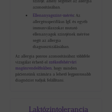
szintje, amely segíthet az allergia
azonosításában.
Ellenanyagszint-mérés
:
Az
allergénspecifikus IgE és egyéb
immunválaszokat mutató
ellenanyagok szintjének mérése
segít az allergia
diagnosztizálásában.
Az allergia pontos azonosításához többféle
vizsgálat érhető el
székesfehérvári
magánrendelőnkben
, hogy minden
páciensünk számára a lehető legpontosabb
diagnózist tudjuk felállítani.
Laktózintolerancia