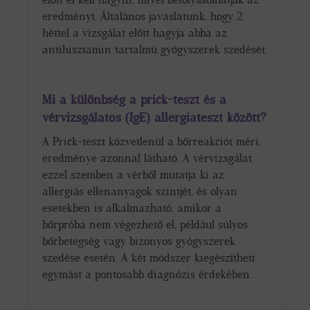
eredményt. Általános javaslatunk, hogy 2
héttel a vizsgálat előtt hagyja abba az
antihisztamin tartalmú gyógyszerek szedését.
Mi a különbség a prick-teszt és a
vérvizsgálatos (IgE) allergiateszt között?
A Prick-teszt közvetlenül a bőrreakciót méri,
eredménye azonnal látható. A vérvizsgálat
ezzel szemben a vérből mutatja ki az
allergiás ellenanyagok szintjét, és olyan
esetekben is alkalmazható, amikor a
bőrpróba nem végezhető el, például súlyos
bőrbetegség vagy bizonyos gyógyszerek
szedése esetén. A két módszer kiegészítheti
egymást a pontosabb diagnózis érdekében.