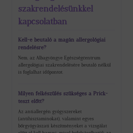
szakrendelésünkkel
kapcsolatban
Kell-e beutaló a magán allergológiai
rendelésre?
Nem, az Albagyöngye Egészségcentrum
allergológiai szakrendelésére beutaló nélkül
is foglalhat időpontot.
Milyen felkészülés szükséges a Prick-
teszt előtt?
Az antiallergén gyógyszereket
(antihisztaminokat), valamint egyes
bőrgyógyászati készítményeket a vizsgálat
előtt el kell hagyni, mivel befolyásolhatják az