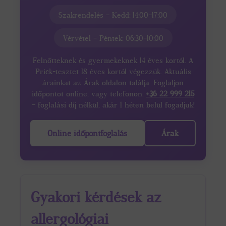
Szakrendelés – Kedd: 14:00–17:00
Vérvétel – Péntek: 06:30–10:00
Felnőtteknek és gyermekeknek 14 éves kortól. A
Prick-tesztet 18 éves kortól végezzük. Aktuális
árainkat az Árak oldalon találja. Foglaljon
időpontot online, vagy telefonon:
+36 22 999 215
– foglalási díj nélkül, akár 1 héten belül fogadjuk!
Online időpontfoglalás
Árak
Gyakori kérdések az
allergológiai