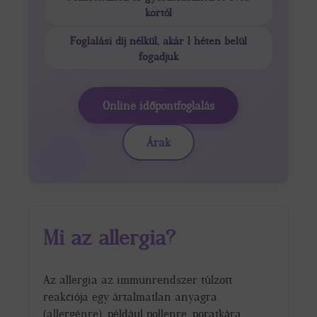
kortól
Foglalási díj nélkül, akár 1 héten belül
fogadjuk
Online időpontfoglalás
Árak
Mi az allergia?
Az allergia az immunrendszer túlzott
reakciója egy ártalmatlan anyagra
(allergénre), például pollenre, poratkára,