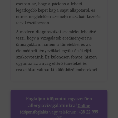
esetben az, hogy a páciens a lehető
legátfogóbb képet kapja saját állapotáról, és
ennek megfelelően személyre szabott kezelési
terv készülhessen.
A modern diagnosztikai szemlélet lehetővé
teszi, hogy a vizsgálatok eredményeit ne
önmagukban, hanem a tünetekkel és az
életmódbeli tényezőkkel együtt értékeljék
szakorvosaink. Ez különösen fontos, hiszen
ugyanaz az anyag eltérő tüneteket és
reakciókat válthat ki különböző embereknél.
Foglaljon időpontot egyszerűen
allergiavizsgálatunkra!
Online
időpontfoglalás
vagy telefonon:
+36 22 999