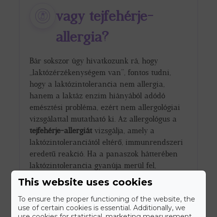
vagy tejfehérje-
allergia?
Bár sokszor úgy hivatkozunk rá, hogy
„laktózérzékenységem van”, fontos tudni,
hogy a laktózintolerancia nem allergia,
hanem a laktáz enzim hiányából adódó
emésztési probléma, ezért nem allergológiai
vizsgálattal mutatható ki. Az allergológus a
tejfehérje-allergiát
vizsgálja, amely a
laktózintoleranciától eltérő, immunrendszeri
eredetű reakció. Ha a panaszok hátterében
laktózintolerancia gyanúja merül fel,
belgyógyászati szakrendelésünkön
This website uses cookies
szájnyálkahártya-mintából végzett genetikai
teszttel adunk pontos diagnózist.
To ensure the proper functioning of the website, the
use of certain cookies is essential. Additionally, we
use cookies for statistical, marketing measurement,